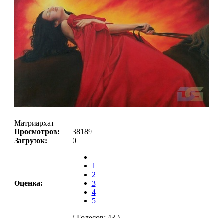
Матриархат
Просмотров:
38189
Загрузок:
0
1
2
Оценка:
3
4
5
( Голосов: 43 )