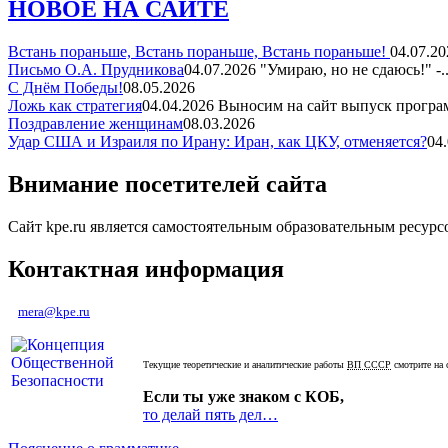
НОВОЕ НА САЙТЕ
Встань пораньше, Встань пораньше, Встань пораньше!
04.07.20
Письмо О.А. Прудникова
04.07.2026
"Умираю, но не сдаюсь!" -..
С Днём Победы!
08.05.2026
Ложь как стратегия
04.04.2026
Выносим на сайт выпуск програм
Поздравление женщинам
08.03.2026
Удар США и Израиля по Ирану: Иран, как ЦКУ, отменяется?
04
Внимание посетителей сайта
Сайт kpe.ru является самостоятельным образовательным ресур
Контактная информация
mera@kpe.ru
Текущие теоретические и аналитические работы
ВП СССР
смотрите на 
Если ты уже знаком с КОБ,
то делай пять дел…