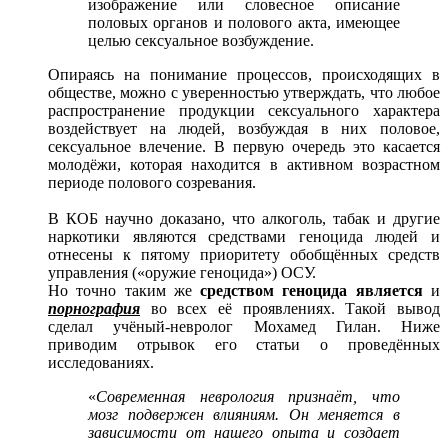
изображение или словесное описание
половых органов и полового акта, имеющее
целью сексуальное возбуждение.
Опираясь на понимание процессов, происходящих в
обществе, можно с уверенностью утверждать, что любое
распространение продукции сексуального характера
воздействует на людей, возбуждая в них половое,
сексуальное влечение. В первую очередь это касается
молодёжи, которая находится в активном возрастном
периоде полового созревания.
В КОБ научно доказано, что алкоголь, табак и другие
наркотики являются средствами геноцида людей и
отнесены к пятому приоритету обобщённых средств
управления («оружие геноцида») ОСУ.
Но точно таким же
средством геноцида является
и
порнография
во всех её проявлениях. Такой вывод
сделал учёный-невролог Мохамед Гилан. Ниже
приводим отрывок его статьи о проведённых
исследованиях.
«
Современная неврология признаёт, что
мозг подвержен влияниям. Он меняется в
зависимости от нашего опыта и создает