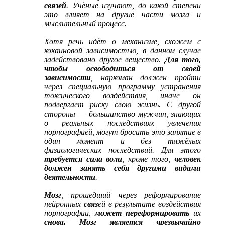
связей
. Учёные изучают, до какой степени
это влияет на другие части мозга и
мыслительный процесс.
Хотя речь идёт о механизме, схожем с
кокаиновой зависимостью, в данном случае
задействовано другое вещество.
Для того,
чтобы освободиться от своей
зависимости
, наркоман должен пройти
через специальную программу устранения
токсического воздействия, иначе он
подвергает риску свою жизнь. С другой
стороны ― большинство мужчин, знающих
о реальных последствиях увлечения
порнографией, могут бросить это занятие в
один момент и без тяжёлых
физиологических последствий. Для этого
требуется сила воли
, кроме того,
человек
должен занять себя другими видами
деятельности
.
Мозг
, прошедший через реформирование
нейронных
связ
ей в результате воздействия
порнографии,
может переформировать
их
снова. Мозг является чрезвычайно