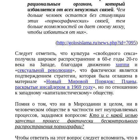
рациональным органом, который
избавляется от всех ненужных связей
. Чем
дольше человек остается без стимуляции
этих «порнографических» связей, тем
больше возможностей он дает своему мозгу,
чтобы избавиться от них
».
(
http://golosislama.ru/news.php?id=7095
)
Следует отметить, что культура «свободного секса»
получила широкое распространение в 60-е годы 20-го
века на Западе, благодаря движению
хиппи
и
«
сексуальной революции
», что фактически является
подтверждением стратегии, которая была оглашена в
материале «
Новый Мировой Порядок: Планы,
раскрытые инсайдером в 1969 году
», но по отношению
к западному «капиталистическому» обществу.
Помня о том, что ни в Мироздании в целом, ни в
человеческом обществе в частности нет неуправляемых
процессов, зададимся вопросом:
Кто и с какой целью
запустил процесс фактически бесконтрольного
распространения порнографии?
Чтобы ответить на этот вопрос следует вспомнить, что в