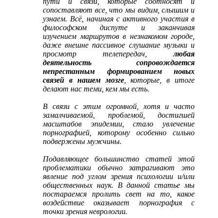
пути и связи, которые соотносят и
сопоставляют все, что мы видим, слышим и
узнаем. Всё, начиная с активного участия в
философском диспуте и заканчивая
изучением маршрутов в незнакомом городе,
даже внешне пассивное слушание музыки и
просмотр телепередач,
любая
деятельность сопровождается
непрестанным формированием новых
связей в нашем мозге
, которые, в итоге
делают нас теми, кем мы есть.
В связи с этим огромной, хотя и часто
замалчиваемой, проблемой, достигшей
масштабов эпидемии, стало увлечение
порнографией, которому особенно сильно
подвержены мужчины.
Подавляющее большинство статей этой
проблематики обычно затрагивают это
явление под углом зрения психологии и/или
общественных наук. В данной статье мы
постараемся пролить свет на то, какое
воздействие оказывает порнография с
точки зрения неврологии.