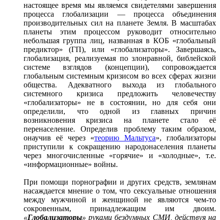
настоящее время мы являемся свидетелями завершения
процесса глобализации ― процесса объединения
производительных сил на планете Земля. В масштабах
планеты этим процессом руководит относительно
небольшая группа лиц, названная в КОБ «глобальный
предиктор» (ГП), или «глобализаторы». Завершаясь,
глобализация, реализуемая по злонравной, библейской
системе взглядов (концепции), сопровождается
глобальным системным кризисом во всех сферах жизни
общества. Адекватного выхода из глобального
системного кризиса предложить человечеству
«глобализаторы» не в состоянии, но для себя они
определили, что одной из главных причин
возникновения кризиса на планете стало её
перенаселение. Определив проблему таким образом,
онаучив её через «
теорию Мальтуса
», глобализаторы
приступили к сокращению народонаселения планеты
через многочисленные «горячие» и «холодные», т.е.
«информационные» войны.
При помощи порнографии и других средств, землянам
насаждается мнение о том, что сексуальные отношения
между мужчиной и женщиной не являются чем-то
сокровенным, принадлежащим им двоим.
«
Глобализаторы
» руками бездумных СМИ, действуя на