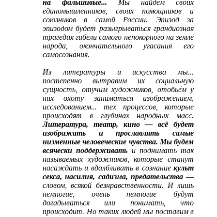
на фальшивые...
Мы найдём своих
единомышленников, своих помощников и
союзников в самой России. Эпизод за
эпизодом будет разыгрываться грандиозная
трагедия гибели самого непокорного на земле
народа, окончательного угасания его
самосознания.
Из литературы и искусства мы...
постепенно вытравим их социальную
сущность, отучим художников, отобьём у
них охоту заниматься изображением,
исследованием... тех процессов, которые
происходят в глубинах народных масс.
Литература, театр, кино ― всё будет
изображать и прославлять самые
низменные человеческие чувства. Мы будем
всячески поддерживать
и поднимать так
называемых художников, которые станут
насаждать и вдалбливать в сознание
культ
секса, насилия, садизма, предательства
―
словом, всякой безнравственности. И лишь
немногие, очень немногие будут
догадываться или понимать, что
происходит. Но таких людей мы поставим в