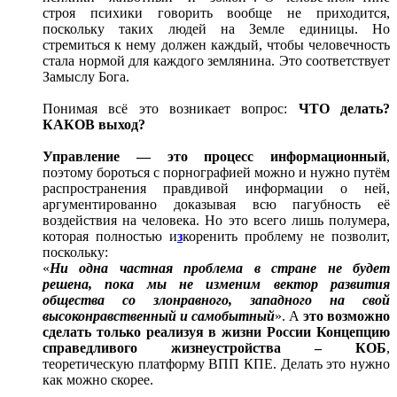
строя психики говорить вообще не приходится,
поскольку таких людей на Земле единицы. Но
стремиться к нему должен каждый, чтобы человечность
стала нормой для каждого землянина. Это соответствует
Замыслу Бога.
Понимая всё это возникает вопрос:
ЧТО делать?
КАКОВ выход?
Управление ― это процесс информационный
,
поэтому бороться с порнографией можно и нужно путём
распространения правдивой информации о ней,
аргументированно доказывая всю пагубность её
воздействия на человека. Но это всего лишь полумера,
которая полностью и
з
коренить проблему не позволит,
поскольку:
«
Ни одна частная проблема в стране не будет
решена, пока мы не изменим вектор развития
общества со злонравного, западного на свой
высоконравственный и самобытный
». А
это возможно
сделать только реализуя в жизни России Концепцию
справедливого жизнеустройства – КОБ
,
теоретическую платформу ВПП КПЕ. Делать это нужно
как можно скорее.