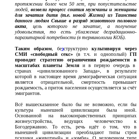
протяжении более чем 50 лет, при попустительстве
людей,
возвели процесс соития мужчины и женщины
для зачатия дитя (т.е. новой Жизни) из Таинства
данного людям Свыше в разряд животного полового
акта
, цель которого не зачатие, а получение
удовольствия, то есть ублажение деградационно-
паразитарной потребности (в терминологии КОБ)
.
Таким образом
, бе
з
структурно
культивируя через
СМИ «свободный секс»
(в т.ч. и однополый)
ГП
проводит стратегию ограничения рождаемости в
масштабах планеты Земля
и в первую очередь в
странах «цивилизованного Запада», в результате
которой в настоящее время демографическая ситуация
является отрицательной, смертность превышает
рождаемость, а приток населения осуществляется за счёт
эмигрантов.
Всё вышесказанное было бы не возможно, если бы
культура нынешней цивилизации была иной.
Основанной на высоконравственных принципах
жизнеустройства, ведущих человечество к
Богодержавию. То есть, речь идёт о том, что в
нынешней цивилизации преобладают типы строя
психики «животный» и «зомби». О человечном типе