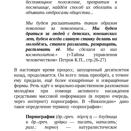
беспомощное положение, превратим в
посмешище, найдём способ их оболгать и
объявить отбросами общества...
Мы будем расшатывать таким образом
поколение за поколением...
Мы будем
драться за людей с детских, юношеских
лет, будем всегда главную ставку делать на
молодёжь, станем разлагать, развращать,
растлевать её
. Мы сделаем из них
космополитов
.» («Тайны управления
человечеством» Петров К.П., стр.26-27)
В настоящее время процесс, запущенный десятилетия
назад, продолжается. Он всего лишь приобрёл, а точнее
ему придали, ещё более изощрённые и извращённые
формы. Речь идёт о морально-нравственном разложении
молодёжи при помощи активного насаждения
средствами массовой информации (в первую очередь,
через интернет) порнографии. В «Википедии» дано
такое определение термину «порнография»:
Порнография
(
др.-греч. πόρνη η ― блудница
и др.-греч. γράφω ― писать, написать;
разг.: порно
) ― натуралистическое