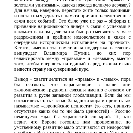
золотыми унитазами», калеча некогда великую державу?
Для начала, наверное, перестать жить только эмоциями
и постараться держать в памяти причинно-следственные
связи всех событий. Это было уже не раз – эйфория и
признание национального лидера в связи с успехами в
каком-то важном деле затем быстро сменяются у масс
раздражением и крайним недовольством в связи с
очередным историческим испытанием на прочность.
Кстати, именно эта изменчивая поддержка населения
вынуждает Владимира Путина до сих пор
балансировать между «правыми» и «левыми», вместо
того, чтобы опершись на единый народ, окончательно
вывести страну на суверенный курс.
Вывод – хватит делиться на «правых» и «левых», пора
бы осознать, что нарастающие в наши дни
экономические трудности связаны именно с отказом от
развития в русле западной глобализации. Если бы мы
согласились стать частью Западного мира и принять так
называемые «европейские ценности» (то есть, принять
отсутствие каких бы то ни было ценностей) – Россию
неминуемо ждал бы украинский сценарий. Те, кто
верит, что Европа готовила нам процветание, по
умственному развитию мало отличаются от недорослей
с майдана. Всё, что мы наблюдаем сегодня на Украине –