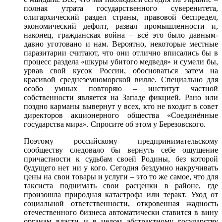
полная утрата государственного суверенитета,
олигархический раздел страны, правовой беспредел,
экономический дефолт, развал промышленности и,
наконец, гражданская война – всё это было давным-
давно уготовано и нам. Вероятно, некоторые местные
паразитарии считают, что они отлично вписались бы в
процесс раздела «шкуры убитого медведя» и сумели бы,
урвав свой кусок России, обосноваться затем на
красивой среднеземноморской вилле. Специально для
особо умных повторяю – институт частной
собственности является на Западе фикцией. Рано или
поздно карманы вывернут у всех, кто не входит в совет
директоров акционерного общества «Соединённые
государства мира». Спросите об этом у Березовского.
Поэтому российскому предпринимательскому
сообществу следовало бы вернуть себе ощущение
причастности к судьбам своей Родины, без которой
будущего нет ни у кого. Сегодня бездумно накручивать
цены на свои товары и услуги – это то же самое, что для
таксиста поднимать свои расценки в районе, где
произошла природная катастрофа или теракт. Уход от
социальной ответственности, откровенная жадность
отечественного бизнеса автоматически ставится в вину
органам власти и в целом абстрактному государству