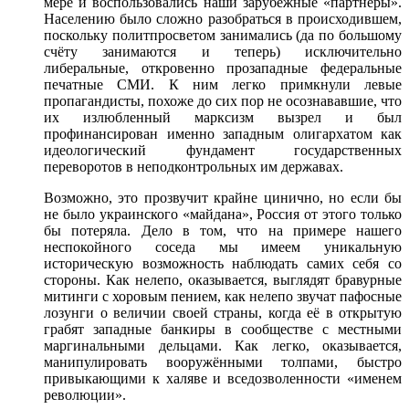
мере и воспользовались наши зарубежные «партнёры».
Населению было сложно разобраться в происходившем,
поскольку политпросветом занимались (да по большому
счёту занимаются и теперь) исключительно
либеральные, откровенно прозападные федеральные
печатные СМИ. К ним легко примкнули левые
пропагандисты, похоже до сих пор не осознававшие, что
их излюбленный марксизм вызрел и был
профинансирован именно западным олигархатом как
идеологический фундамент государственных
переворотов в неподконтрольных им державах.
Возможно, это прозвучит крайне цинично, но если бы
не было украинского «майдана», Россия от этого только
бы потеряла. Дело в том, что на примере нашего
неспокойного соседа мы имеем уникальную
историческую возможность наблюдать самих себя со
стороны. Как нелепо, оказывается, выглядят бравурные
митинги с хоровым пением, как нелепо звучат пафосные
лозунги о величии своей страны, когда её в открытую
грабят западные банкиры в сообществе с местными
маргинальными дельцами. Как легко, оказывается,
манипулировать вооружёнными толпами, быстро
привыкающими к халяве и вседозволенности «именем
революции».