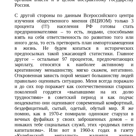
Россия.
С другой стороны по данным Всероссийского центра
изучения общественного мнения (ВЦИОМ) только 3
процента (!!!) населения РФ готовы стать
предпринимателями – то есть, людьми, способными
взять на себя ответственность по развитию того или
иного дела, то есть претворить план импортозамещения
в жизнь. Не будем копаться в исторических
предпосылках такой ужасающей статистики. Главное
другое – остальные 97 процентов, предпочитающих
зарплату, относятся к наиболее активному и
креативному меньшинству, мягко скажем, негативно.
Откровенная зависть порой мешает большинству людей
правильно оценивать ситуацию. Меня всегда поражало
и до сих пор поражает как соотечественники старших
поколений гордятся «выпавшими на их долю
трудностями» в советский период и как подчас
неадекватно они оценивают современный комфортный,
бездефицитный, сытый, одетый, обутый мир. Я же
помню, как в 1970-е помирали одинокие старухи в
вечных фуфайках у своих заброшенных домов – и
никаких тебе социальных служб, этих «родимых пятен
капитализма». Или вот в 1960-х годах в газету
«Кулебакский металлист» жалуется житель