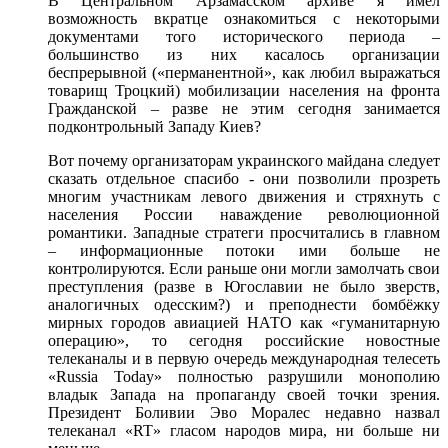
В Центральном Арзамасском архиве я имел
возможность вкратце ознакомиться с некоторыми
документами того исторического периода –
большинство из них касалось организации
беспрерывной («перманентной», как любил выражаться
товарищ Троцкий) мобилизации населения на фронта
Гражданской – разве не этим сегодня занимается
подконтрольный Западу Киев?
Вот почему организаторам украинского майдана следует
сказать отдельное спасибо - они позволили прозреть
многим участникам левого движения и стряхнуть с
населения России наваждение революционной
романтики. Западные стратеги просчитались в главном
– информационные потоки ими больше не
контролируются. Если раньше они могли замолчать свои
преступления (разве в Югославии не было зверств,
аналогичных одесским?) и преподнести бомбёжку
мирных городов авиацией НАТО как «гуманитарную
операцию», то сегодня российские новостные
телеканалы и в первую очередь международная телесеть
«Russia Today» полностью разрушили монополию
владык Запада на пропаганду своей точки зрения.
Президент Боливии Эво Моралес недавно назвал
телеканал «RT» гласом народов мира, ни больше ни