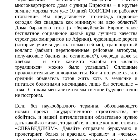
многоквартирного дома с улицы Кирюхина – в крутые
зимние морозы там уже 10 дней СОВСЕМ не работает
отопление. Вы представляете что-нибудь подобное
сегодня без скандала как минимум на всю область?!
Дома барачного типа (в «буржуйской» Европе такое
бесплатное социальное жильё куда лучшего качества
строят для эмигрантов из Африки), чудовищные дороги
(которые учимся делать только сейчас), транспортный
коллапс (забыли переполненные рейсовые автобусы,
получасовые бдения на остановках?), очереди даже за
хлебом – и хоть какие-то жалобы на «власть
трудящихся» можно было услышать? Сплошные
продолжительные аплодисменты. Вот и получается, что
средний обыватель готов жить хоть в землянке и
питаться болотными кислицами, лишь бы остальные –
тоже. С таким менталитетом мы светлое будущее точно
не построим.
Если без наукообразного термина, обозначающего
новый проект государственного строительства, не
обойтись, и нашей интеллигенции обязательно нужно
дать какой-то «изм», то давайте, в конце концов, строить
«СПРАВЕДЛИЗМ». Давайте отправим буржуазию и
пролетариат, белых и красных, «правых» и «левых»,
тоталитаризм и демократию к тому, от кого всё это к нам