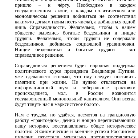
пришло – к чёрту. Необходимо в каждом
государственном законе, в каждом политическом или
экономическом решении добиваться не соответствия
каким-то догмам (коим несть числа), а добиваться одной
лишь Справедливости. Желательно, чтобы в нашем
обществе вывелись богатые бездельники и нищие
трудяги. Желательно, чтобы трудяги не содержали
бездельников, добиваясь социальной уравниловки.
Нищие бездельники и богатые трудяги – вот
справедливое решение.
Справедливым решением будет народная поддержка
политического курса президента Владимира Путина,
уже сделавшего столько, что ему следует поставить
памятник при жизни. Не нужно отвлекаться на
информационный шум и либеральные трактовки
происходящего, мол, в России возводится
государственный монопольный капитализм. Они всегда
будут тянуть нас в марксистское болото.
Нам с трудом, но удаётся, несмотря на грандиозную
работу «грантоедов», денно и нощно переписывающих
нашу историю, восстанавливать общее историческое
полотно. Экономические и военные успехи Российской
империи перестали ментально противопоставляться