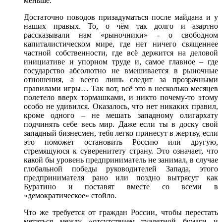
меньше.
Достаточно поводов призадуматься после майдана и у
наших правых. То, о чём так долго и азартно
рассказывали нам «рыночники» - о свободном
капиталистическом мире, где нет ничего священнее
частной собственности, где всё держится на деловой
инициативе и упорном труде и, самое главное – где
государство абсолютно не вмешивается в рыночные
отношения, а всего лишь следит за прозрачными
правилами игры… Так вот, всё это в несколько месяцев
полетело вверх тормашками, и никто почему-то этому
особо не удивился. Оказалось, что нет никаких правил,
кроме одного – не мешать западному олигархату
подчинять себе весь мир. Даже если ты в доску свой
западный бизнесмен, тебя легко принесут в жертву, если
это поможет остановить Россию или другую,
стремящуюся к суверенитету страну. Это означает, что
какой бы уровень предприниматель не занимал, в случае
глобальной победы руководителей Запада, этого
предпринимателя рано или поздно вытрясут как
Буратино и поставят вместе со всеми в
«демократическое» стойло.
Что же требуется от граждан России, чтобы перестать
метаться между «отсутствием туалетной бумаги и