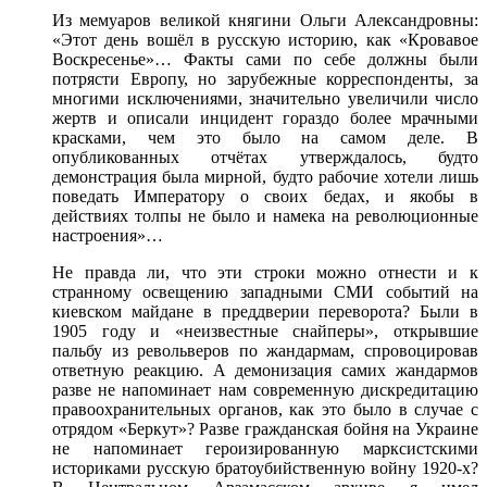
Из мемуаров великой княгини Ольги Александровны:
«Этот день вошёл в русскую историю, как «Кровавое
Воскресенье»… Факты сами по себе должны были
потрясти Европу, но зарубежные корреспонденты, за
многими исключениями, значительно увеличили число
жертв и описали инцидент гораздо более мрачными
красками, чем это было на самом деле. В
опубликованных отчётах утверждалось, будто
демонстрация была мирной, будто рабочие хотели лишь
поведать Императору о своих бедах, и якобы в
действиях толпы не было и намека на революционные
настроения»…
Не правда ли, что эти строки можно отнести и к
странному освещению западными СМИ событий на
киевском майдане в преддверии переворота? Были в
1905 году и «неизвестные снайперы», открывшие
пальбу из револьверов по жандармам, спровоцировав
ответную реакцию. А демонизация самих жандармов
разве не напоминает нам современную дискредитацию
правоохранительных органов, как это было в случае с
отрядом «Беркут»? Разве гражданская бойня на Украине
не напоминает героизированную марксистскими
историками русскую братоубийственную войну 1920-х?