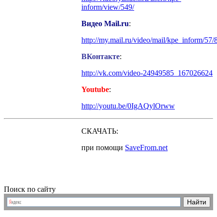
inform/view/549/
Видео Mail.ru
:
http://my.mail.ru/video/mail/kpe_inform/57/
ВКонтакте
:
http://vk.com/video-24949585_167026624
Youtube
:
http://youtu.be/0IgAQylOrww
СКАЧАТЬ:
при помощи
SaveFrom.ne
t
Поиск по сайту