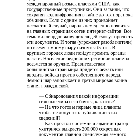
международный розыск властями США, как
государственные преступники. Они заявили, что
сохранят код шифрования в тайне до тех пор, пока
оба живы. Если с одним из них произойдет
несчастный случай, пароль немедленно появится
на главных страницах сотен интернет-сайтов. Все
семь миллиардов живущих людей смогут прочесть
эти документы. И тогда (угрожают разоблачители)
по всему земному шару начнутся бунты. В
крупных городах люди пойдут громить органы
власти. Население беднейших регионов планеты
возьмется за оружие. Правительствам
большинства стран мира придется бежать или
вводить войска против собственного народа.
Земной шар заполыхает и третья мировая война
станет гражданской.
— Обнародования какой информации
сильные мира сего боятся, как огня?
— На что готовы первые лица планеты,
чтобы не допустить публикации этих
сведений?
— Как простой системный администратор
ухитрился выкрасть 200.000 секретных
документов главной спецслужбы земного