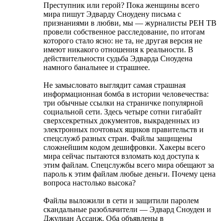
Преступник или герой? Пока женщины всего
мира пишут Эдварду Сноудену письма с
признаниями в любви, мы — журналисты РЕН ТВ
провели собственное расследование, по итогам
которого стало ясно: не та, не другая версия не
имеют никакого отношения к реальности. В
действительности судьба Эдварда Сноудена
намного банальнее и страшнее.
Не замысловато выглядит самая страшная
информационная бомба в истории человечества:
три обычные ссылки на страничке популярной
социальной сети. Здесь четыре сотни гигабайт
сверхсекретных документов, выкраденных из
электронных почтовых ящиков правительств и
спецслужб разных стран. Файлы защищены
сложнейшим кодом дешифровки. Хакеры всего
мира сейчас пытаются взломать код доступа к
этим файлам. Спецслужбы всего мира обещают за
пароль к этим файлам любые деньги. Почему цена
вопроса настолько высока?
Файлы выложили в сети и защитили паролем
скандальные разоблачители — Эдвард Сноуден и
Джулиан Ассанж. Оба объявлены в