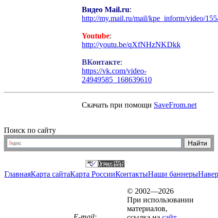
Видео Mail.ru
:
http://my.mail.ru/mail/kpe_inform/video/155
Youtube
:
http://youtu.be/qXfNHzNKDkk
ВКонтакте
:
https://vk.com/video-
24949585_168639610
Скачать при помощи
SaveFrom.net
Поиск по сайту
Главная
Карта сайта
Карта России
Контакты
Наши баннеры
Наве
© 2002—2026
При использовании
материалов,
E-mail:
ссылка на
сайт