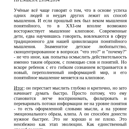
Учёные всё чаще говорят о том, что в основе успеха
одних людей и неудач других лежит их способ
мышления. И если прошлый век был веком мышления
понятийного, то в XXI-ом вполне возможно
восторжествует мышление клиповое. Современные
дети, едва научившись говорить, вовлекаются в сферу
традиционного для нашей цивилизации понятийного
мышления. Знаменитое детское любопытство,
сконцентрированное в вопросах "что это?" и "почему?"
- не что иное, как попытка осмыслить действительность
именно таким образом, с помощью слов и понятий. Но
вскоре ребенок с его гибким сознанием встраивается в
новый, переполненный информацией мир, и его
понятийное мышление меняется на клиповое.
Итог
: он перестает мыслить глубоко и критично, но зато
начинает думать быстро. Просто потому, что ему
становится легче воспринимать, фильтровать и
переваривать потоки информации не на уровне понятия
- то есть оформленной словами мысли, а на уровне
эмоционального образа, клипа. А он способен донести
нужное быстрее. Это не хорошо и не плохо. Это
неизбежно как этап эволюции. Как единственный