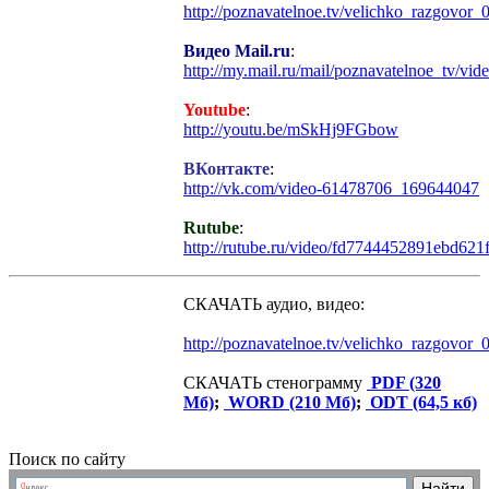
http://poznavatelnoe.tv/velichko_razgovor_
Видео Mail.ru
:
http://my.mail.ru/mail/poznavatelnoe_tv/vid
Youtube
:
http://youtu.be/mSkHj9FGbow
ВКонтакте
:
http://vk.com/video-61478706_169644047
Rutube
:
http://rutube.ru/video/fd7744452891ebd621
СКАЧАТЬ аудио, видео:
http://poznavatelnoe.tv/velichko_razgovor_
СКАЧАТЬ стенограмму
PDF (320
Мб)
;
WORD (210 Мб)
;
ODT (64,5 кб)
Поиск по сайту