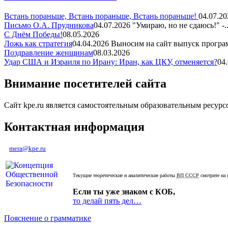
Встань пораньше, Встань пораньше, Встань пораньше!
04.07.20
Письмо О.А. Прудникова
04.07.2026
"Умираю, но не сдаюсь!" -..
С Днём Победы!
08.05.2026
Ложь как стратегия
04.04.2026
Выносим на сайт выпуск програм
Поздравление женщинам
08.03.2026
Удар США и Израиля по Ирану: Иран, как ЦКУ, отменяется?
04
Внимание посетителей сайта
Сайт kpe.ru является самостоятельным образовательным ресур
Контактная информация
mera@kpe.ru
Текущие теоретические и аналитические работы
ВП СССР
смотрите на 
Если ты уже знаком с КОБ,
то делай пять дел…
Пояснение о грамматике