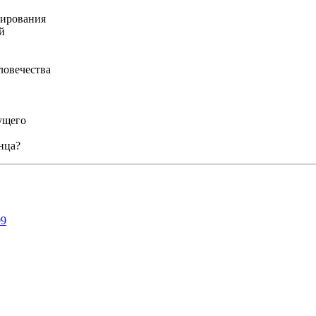
мирования
й
ловечества
дущего
енца?
09