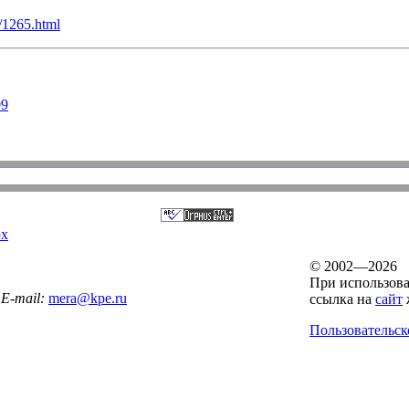
7/1265.html
09
рх
© 2002—2026
При использова
E-mail:
mera@kpe.ru
ссылка на
сайт
Пользовательск