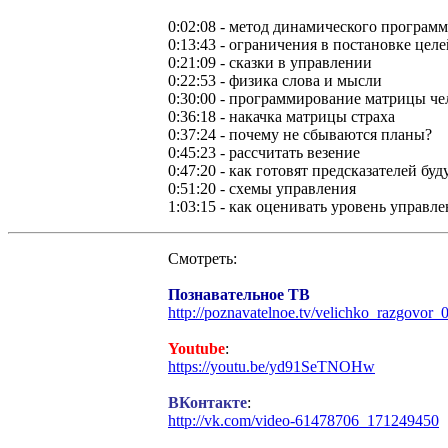
0:02:08 - метод динамического програм
0:13:43 - ограничения в постановке целе
0:21:09 - сказки в управлении
0:22:53 - физика слова и мысли
0:30:00 - программирование матрицы че
0:36:18 - накачка матрицы страха
0:37:24 - почему не сбываются планы?
0:45:23 - рассчитать везение
0:47:20 - как готовят предсказателей бу
0:51:20 - схемы управления
1:03:15 - как оценивать уровень управл
Смотреть:
Познавательное ТВ
http://poznavatelnoe.tv/velichko_razgovor_
Youtube
:
https://youtu.be/yd91SeTNOHw
ВКонтакте
:
http://vk.com/video-61478706_171249450