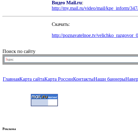
Видео Mail.ru
:
http://my.mail.ru/video/mail/kpe_inform/34
Скачать:
http://poznavatelnoe.tv/velichko_razgovor_
Поиск по сайту
Главная
Карта сайта
Карта России
Контакты
Наши баннеры
Наве
Реклама