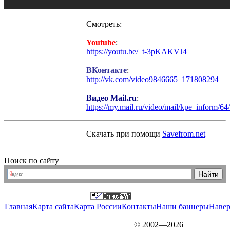
Смотреть:
Youtube
:
https://youtu.be/_t-3pKAKVJ4
ВКонтакте
:
http://vk.com/video9846665_171808294
Видео Mail.ru
:
https://my.mail.ru/video/mail/kpe_inform/64
Скачать при помощи
Savefrom.net
Поиск по сайту
Главная
Карта сайта
Карта России
Контакты
Наши баннеры
Наве
© 2002—2026